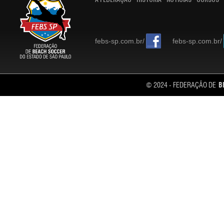
febs-sp.com.br/
febs-sp.com.br/
© 2024 - FEDERAÇÃO DE
B