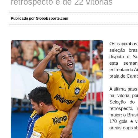
retrospecto é de 22 vitórias
Publicado por GloboEsporte.com
Os capixabas
seleção bras
disputa o S
esta seman
enfrentando A
praia de Cambu
A última pass
na vitória p
Seleção do
retrospecto,
maior: o Bras
170 gols e 
areias capixa