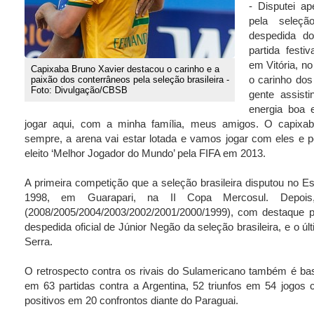
- Disputei a
pela seleçã
despedida d
partida fest
em Vitória, n
Capixaba Bruno Xavier destacou o carinho e a
o carinho do
paixão dos conterrâneos pela seleção brasileira -
Foto: Divulgação/CBSB
gente assist
energia boa 
jogar aqui, com a minha família, meus amigos. O capixaba
sempre, a arena vai estar lotada e vamos jogar com eles e po
eleito ‘Melhor Jogador do Mundo’ pela FIFA em 2013.
A primeira competição que a seleção brasileira disputou no Es
1998, em Guarapari, na II Copa Mercosul. Depois,
(2008/2005/2004/2003/2002/2001/2000/1999), com destaque p
despedida oficial de Júnior Negão da seleção brasileira, e o ú
Serra.
O retrospecto contra os rivais do Sulamericano também é bast
em 63 partidas contra a Argentina, 52 triunfos em 54 jogos
positivos em 20 confrontos diante do Paraguai.