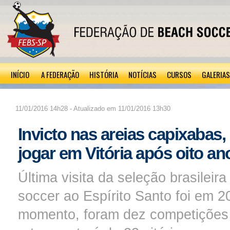
INÍCIO
A FEDERAÇÃO
HISTÓRIA
NOTÍCIAS
CURSOS
GALERIAS
11/01/2016 14h28 - Atualizado em 11/01/2016 13h30
Invicto nas areias capixabas, 
jogar em Vitória após oito an
Última visita da seleção brasileir
soccer ao Espírito Santo foi em 2
momento, foram dez competições 